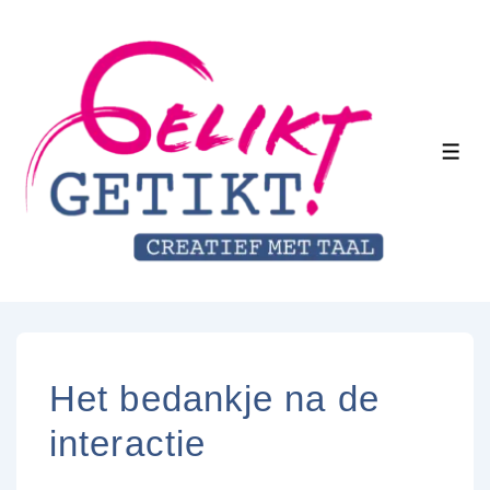
↓
Doorgaan
naar
hoofdinhoud
MEN
Het bedankje na de
interactie