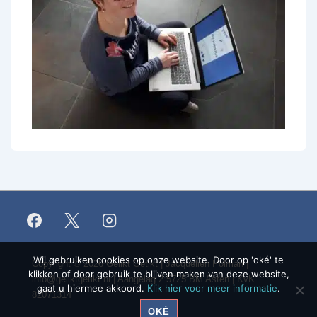
Wij gebruiken cookies op onze website. Door op 'oké' te
Copyright © 2026
Gelikt Getikt | Jacquelien Polman |
klikken of door gebruik te blijven maken van deze website,
info@geliktgetikt.nl
| Aangelag 2 5725 BM Asten | KvK.
gaat u hiermee akkoord.
Klik hier voor meer informatie
.
82071314
OKÉ