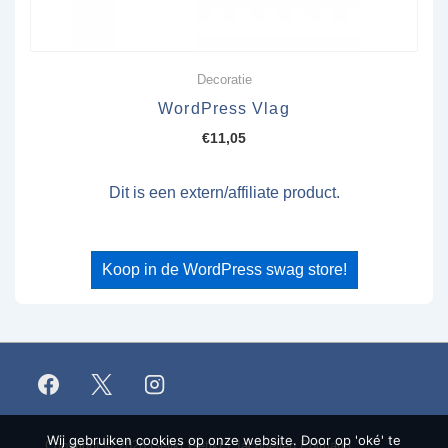
Decoratie
WordPress Vlag
€
11,05
Dit is een extern/affiliate product.
Koop in de WordPress swag store!
Wij gebruiken cookies op onze website. Door op 'oké' te
Copyright © 2026
Gelikt Getikt | Jacquelien Polman |