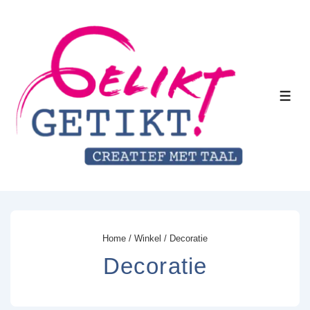
↓
Doorgaan
naar
hoofdinhoud
MEN
Home
/
Winkel
/ Decoratie
Decoratie