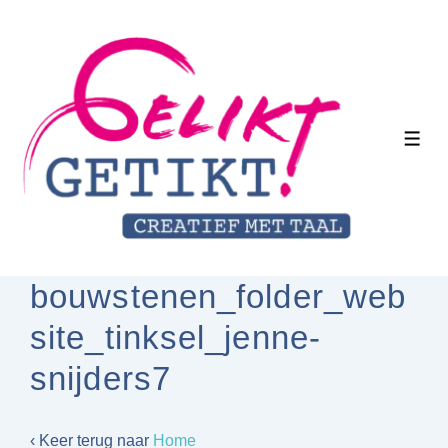
↓
Doorgaan
naar
hoofdinhoud
MEN
bouwstenen_folder_web
site_tinksel_jenne-
snijders7
‹ Keer terug naar
Home