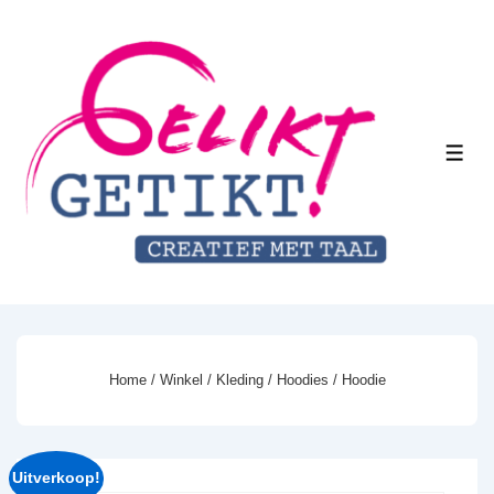
↓
Doorgaan
naar
hoofdinhoud
MEN
Home
/
Winkel
/
Kleding
/
Hoodies
/ Hoodie
Uitverkoop!